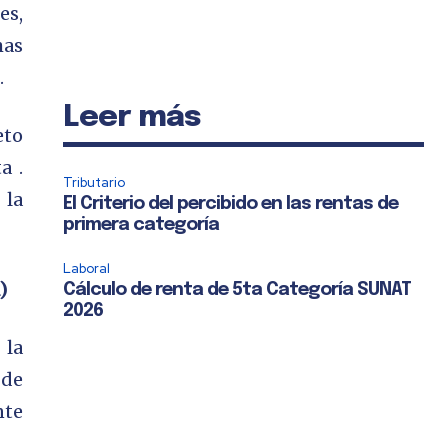
es,
mas
.
Leer más
eto
a .
Tributario
 la
El Criterio del percibido en las rentas de
primera categoría
Laboral
)
Cálculo de renta de 5ta Categoría SUNAT
2026
 la
 de
nte