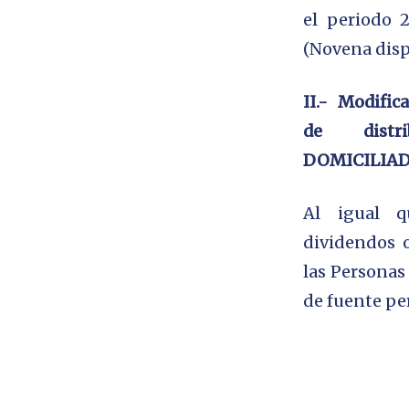
el periodo 2
(Novena disp
II.- Modific
de
distr
DOMICILIA
Al igual q
dividendos o
las
Personas
de fuente pe