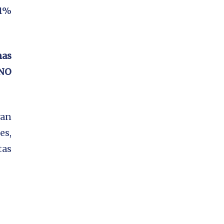
.1%
mas
NO
yan
es,
tas