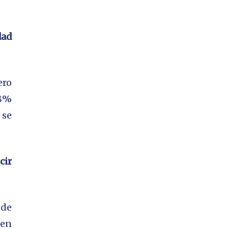
dad
ero
.8%
 se
cir
nde
 en