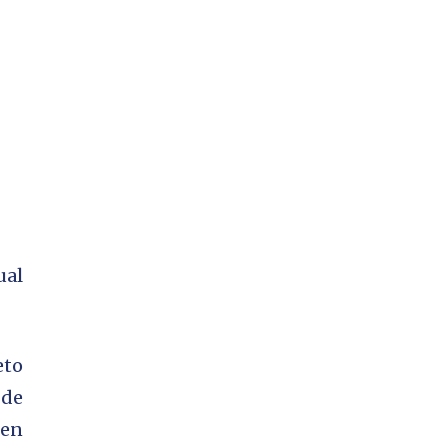
ual
eto
 de
 en