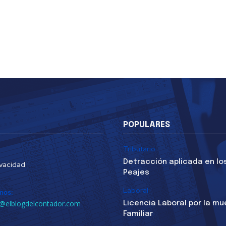
POPULARES
Tributario
Detracción aplicada en lo
ivacidad
Peajes
Laboral
nos:
@elblogdelcontador.com
Licencia Laboral por la mu
Familiar