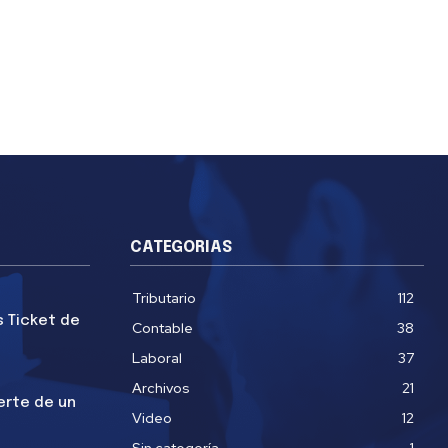
CATEGORIAS
Tributario
112
s Ticket de
Contable
38
Laboral
37
Archivos
21
erte de un
Video
12