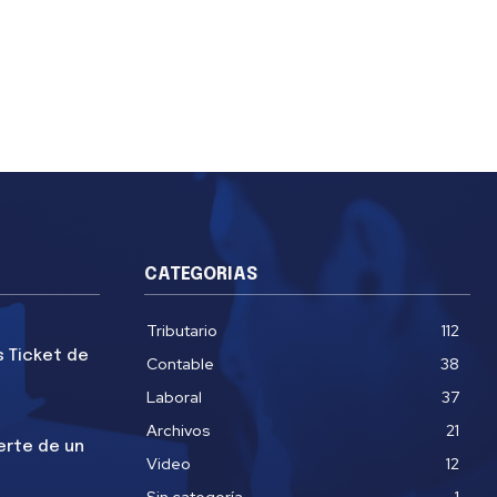
CATEGORIAS
Tributario
112
s Ticket de
Contable
38
Laboral
37
Archivos
21
erte de un
Video
12