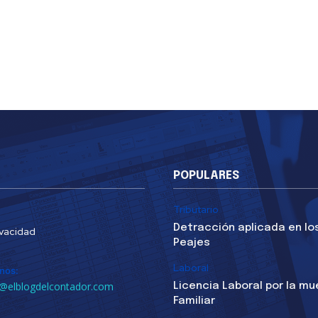
POPULARES
Tributario
Detracción aplicada en lo
ivacidad
Peajes
Laboral
nos:
@elblogdelcontador.com
Licencia Laboral por la mu
Familiar