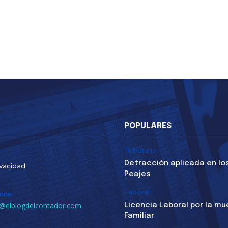
POPULARES
Tributario
Detracción aplicada en lo
ivacidad
Peajes
Laboral
nos:
@elblogdelcontador.com
Licencia Laboral por la mu
Familiar