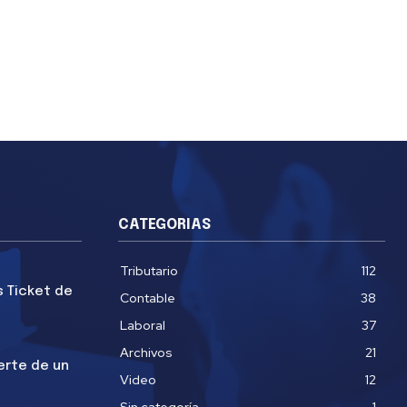
CATEGORIAS
Tributario
112
s Ticket de
Contable
38
Laboral
37
Archivos
21
erte de un
Video
12