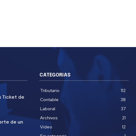
CATEGORIAS
Tributario
112
s Ticket de
Contable
38
Laboral
37
Archivos
21
erte de un
Video
12