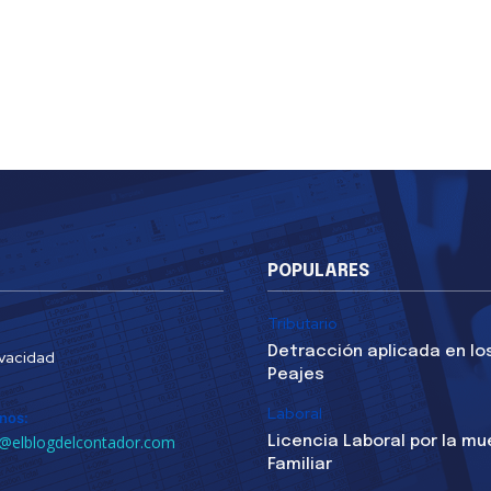
POPULARES
Tributario
Detracción aplicada en lo
ivacidad
Peajes
Laboral
nos:
@elblogdelcontador.com
Licencia Laboral por la mu
Familiar