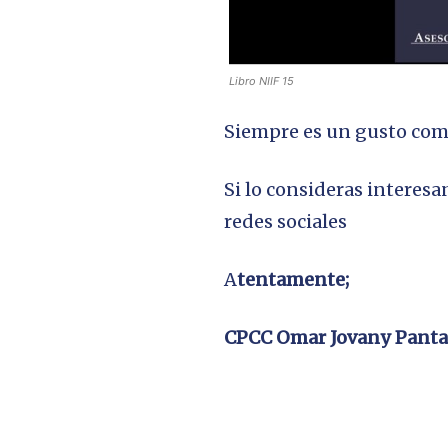
Libro NIIF 15
Siempre es un gusto comp
Si lo consideras interesa
redes sociales
A
tentamente;
CPCC Omar Jovany Panta