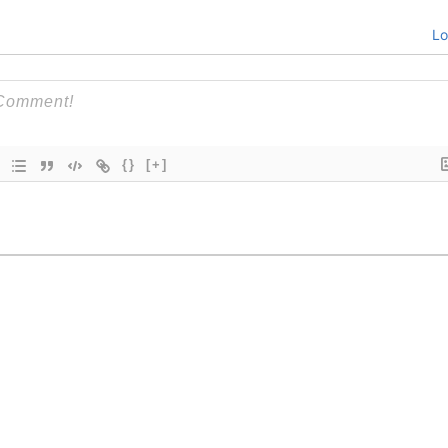
Lo
{}
[+]