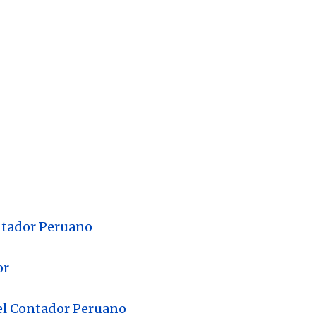
ntador Peruano
or
del Contador Peruano